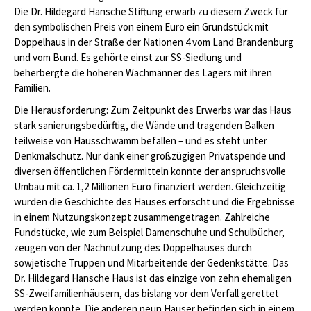
Die Dr. Hildegard Hansche Stiftung erwarb zu diesem Zweck für
den symbolischen Preis von einem Euro ein Grundstück mit
Doppelhaus in der Straße der Nationen 4 vom Land Brandenburg
und vom Bund. Es gehörte einst zur SS-Siedlung und
beherbergte die höheren Wachmänner des Lagers mit ihren
Familien.
Die Herausforderung: Zum Zeitpunkt des Erwerbs war das Haus
stark sanierungsbedürftig, die Wände und tragenden Balken
teilweise von Hausschwamm befallen – und es steht unter
Denkmalschutz. Nur dank einer großzügigen Privatspende und
diversen öffentlichen Fördermitteln konnte der anspruchsvolle
Umbau mit ca. 1,2 Millionen Euro finanziert werden. Gleichzeitig
wurden die Geschichte des Hauses erforscht und die Ergebnisse
in einem Nutzungskonzept zusammengetragen. Zahlreiche
Fundstücke, wie zum Beispiel Damenschuhe und Schulbücher,
zeugen von der Nachnutzung des Doppelhauses durch
sowjetische Truppen und Mitarbeitende der Gedenkstätte. Das
Dr. Hildegard Hansche Haus ist das einzige von zehn ehemaligen
SS-Zweifamilienhäusern, das bislang vor dem Verfall gerettet
werden konnte. Die anderen neun Häuser befinden sich in einem