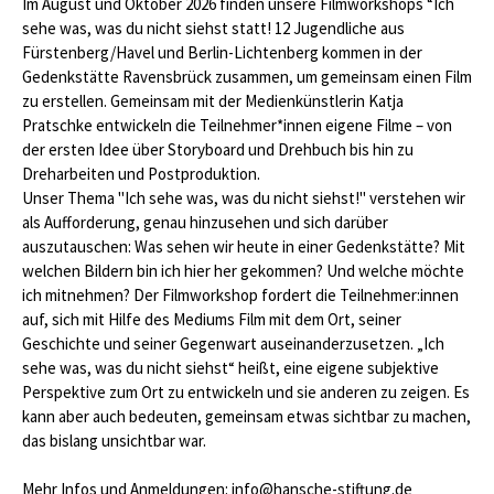
Im August und Oktober 2026 finden unsere Filmworkshops “Ich
sehe was, was du nicht siehst
statt! 12 Jugendliche aus
Fürstenberg/Havel und Berlin-Lichtenberg kommen in der
Gedenkstätte Ravensbrück zusammen, um gemeinsam einen Film
zu erstellen. Gemeinsam mit der Medienkünstlerin Katja
Pratschke entwickeln die Teilnehmer*innen eigene Filme – von
der ersten Idee über Storyboard und Drehbuch bis hin zu
Dreharbeiten und Postproduktion.
Unser Thema "Ich sehe was, was du nicht siehst!" verstehen wir
als Aufforderung, genau hinzusehen und sich darüber
auszutauschen: Was sehen wir heute in einer Gedenkstätte? Mit
welchen Bildern bin ich hier her gekommen? Und welche möchte
ich mitnehmen? Der Filmworkshop fordert die Teilnehmer:innen
auf, sich mit Hilfe des Mediums Film mit dem Ort, seiner
Geschichte und seiner Gegenwart auseinanderzusetzen. „Ich
sehe was, was du nicht siehst“ heißt, eine eigene subjektive
Perspektive zum Ort zu entwickeln und sie anderen zu zeigen. Es
kann aber auch bedeuten, gemeinsam etwas sichtbar zu machen,
das bislang unsichtbar war.
Mehr Infos und Anmeldungen: info@hansche-stiftung.de