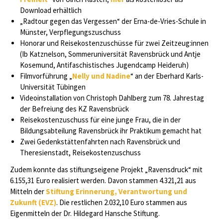
Download erhältlich
„Radtour gegen das Vergessen“ der Erna-de-Vries-Schule in
Münster, Verpflegungszuschuss
Honorar und Reisekostenzuschüsse für zwei Zeitzeug:innen
(Ib Katznelson, Sommeruniversität Ravensbrück und Antje
Kosemund, Antifaschistisches Jugendcamp Heideruh)
Filmvorführung „
Nelly und Nadine
“ an der Eberhard Karls-
Universität Tübingen
Videoinstallation von Christoph Dahlberg zum 78. Jahrestag
der Befreiung des KZ Ravensbrück
Reisekostenzuschuss für eine junge Frau, die in der
Bildungsabteilung Ravensbrück ihr Praktikum gemacht hat
Zwei Gedenkstättenfahrten nach Ravensbrück und
Theresienstadt, Reisekostenzuschuss
Zudem konnte das stiftungseigene Projekt „Ravensdruck“ mit
6.155,31 Euro realisiert werden. Davon stammen 4.321,21 aus
Mitteln der
Stiftung Erinnerung, Verantwortung und
Zukunft (EVZ)
. Die restlichen 2.032,10 Euro stammen aus
Eigenmitteln der Dr. Hildegard Hansche Stiftung.