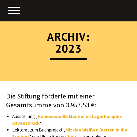
ARCHIV:
2023
Die Stiftung förderte mit einer
Gesamtsumme von 3.957,53 €:
Ausstellung „
Homosexuelle Männer im Lagerkomplex
Ravensbrück
“
Lektorat zum Buchprojekt „
Mit den Weißen Bussen in die
Freiheit
“ von Ulrich Kasten,
hier
als kostenloser als