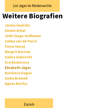
Lisl Jäger im Medienarchiv
Weitere Biografien
Janina Iwańska
Emmie Arbel
Judit Varga-Hoffmann
Selma van de Perre
Peter Havaš
Margrit Rustow
Galina Gisbrecht
Eva Bäckerova
Elisabeth Jäger
Batsheva Dagan
Anika Bremell
Agnes Bartha
Zurück