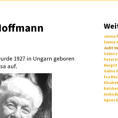
-Hoffmann
Wei
Janina 
Emmie 
Judit V
Selma v
urde 1927 in Ungarn geboren
Peter H
sa auf.
Margrit
Galina 
Eva Bäc
Elisabe
Batshe
Anika B
Agnes 