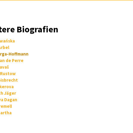
tere Biografien
Iwańska
Arbel
arga-Hoffmann
an de Perre
avaš
 Rustow
Gisbrecht
kerova
th Jäger
va Dagan
remell
Bartha