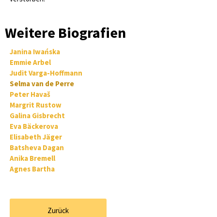
Weitere Biografien
Janina Iwańska
Emmie Arbel
Judit Varga-Hoffmann
Selma van de Perre
Peter Havaš
Margrit Rustow
Galina Gisbrecht
Eva Bäckerova
Elisabeth Jäger
Batsheva Dagan
Anika Bremell
Agnes Bartha
Zurück